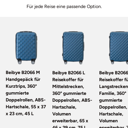
Für jede Reise eine passende Option.
Beibye B2066 M
Beibye B2066 L
Beibye B2066
Handgepäck für
Reisekoffer für
Reisekoffer f
Kurztrips, 360°
Mittelstrecken,
Langstrecken
gummierte
360° gummierte
Familie, 360°
Doppelrollen, ABS-
Doppelrollen, ABS-
gummierte
Hartschale, 55 x 37
Hartschale,
Doppelrollen
x 23 cm, 45 L
Volumen
Hartschale,
erweiterbar, 65 x
Volumen
46 x 29 cm, 75 L
erweiterbar, 